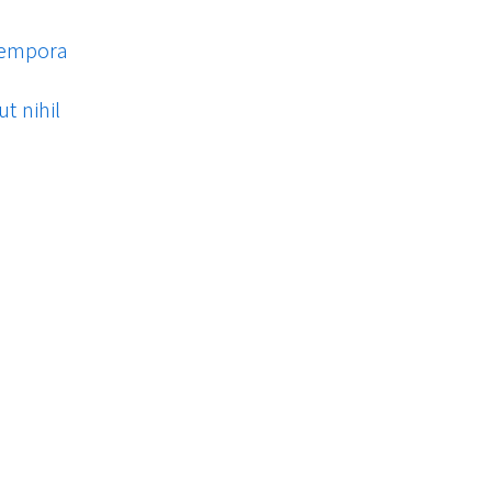
tempora
t nihil