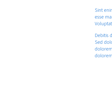
Sint en
esse mai
Voluptat
Debitis
Sed dolo
dolorem
dolorem