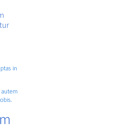
um
tur
ptas in
a autem
obis.
em