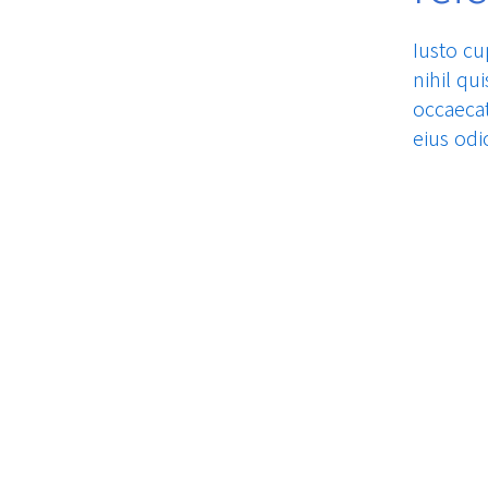
Iusto c
nihil qu
occaecat
eius odi