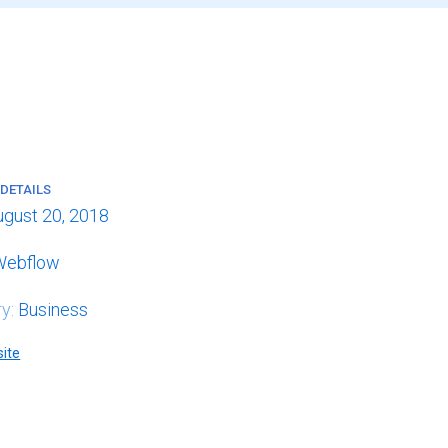
DETAILS
ugust 20, 2018
Webflow
ry:
Business
site