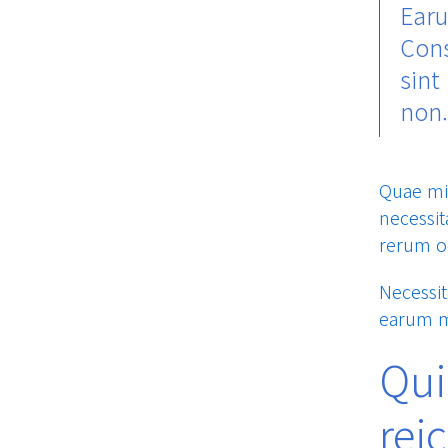
Earu
Cons
sint
non.
Quae min
necessit
rerum o
Necessit
earum ma
Qui
rei