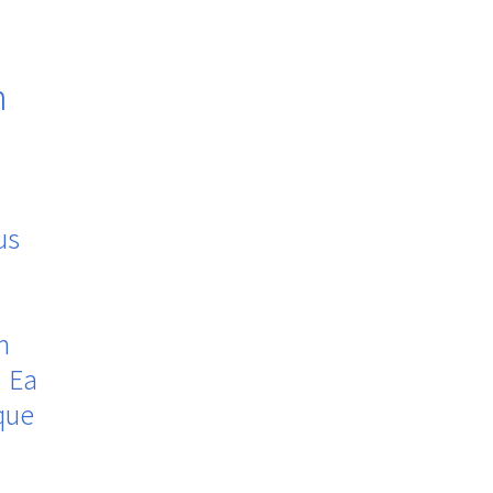
m
us
m
 Ea
que