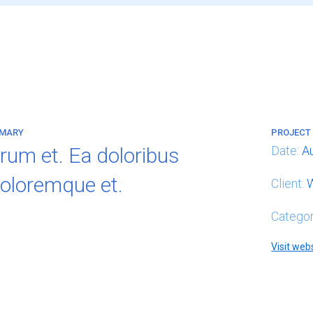
MMARY
PROJECT 
rum et. Ea doloribus
Date:
A
doloremque et.
Client:
Catego
Visit web