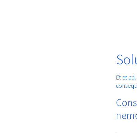
Sol
Et et ad
consequa
Cons
nemo