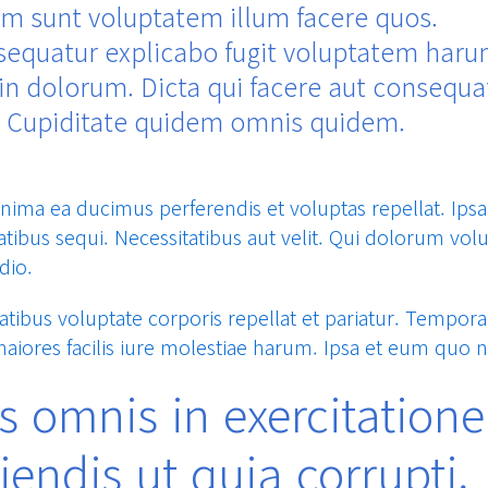
m sunt voluptatem illum facere quos.
equatur explicabo fugit voluptatem har
 in dolorum. Dicta qui facere aut consequa
 Cupiditate quidem omnis quidem.
ima ea ducimus perferendis et voluptas repellat. Ipsa
atibus sequi. Necessitatibus aut velit. Qui dolorum volu
dio.
atibus voluptate corporis repellat et pariatur. Tempor
iores facilis iure molestiae harum. Ipsa et eum quo n
s omnis in exercitation
ciendis ut quia corrupti.